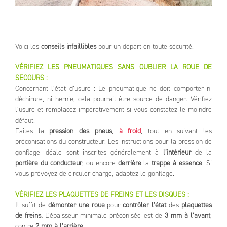
Voici les
conseils infaillibles
pour un départ en toute sécurité.
VÉRIFIEZ LES PNEUMATIQUES SANS OUBLIER LA ROUE DE
SECOURS :
Concernant l’état d’usure : Le pneumatique ne doit comporter ni
déchirure, ni hernie, cela pourrait être source de danger. Vérifiez
l’usure et remplacez impérativement si vous constatez le moindre
défaut.
Faites la
pression des pneus
,
à froid
, tout en suivant les
préconisations du constructeur. Les instructions pour la pression de
gonflage idéale sont inscrites généralement à
l’intérieur
de la
portière du conducteur
, ou encore
derrière
la
trappe à essence
. Si
vous prévoyez de circuler chargé, adaptez le gonflage.
VÉRIFIEZ LES PLAQUETTES DE FREINS ET LES DISQUES :
Il suffit de
démonter une roue
pour
contrôler l’état
des
plaquettes
de freins.
L’épaisseur minimale préconisée est de
3 mm à l’avant
,
contre
2 mm à l’arrière.