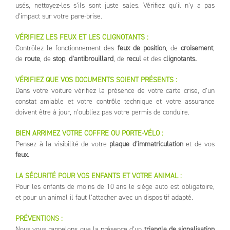
usés, nettoyez-les s’ils sont juste sales. Vérifiez qu’il n’y a pas
d’impact sur votre pare-brise.
VÉRIFIEZ LES FEUX ET LES CLIGNOTANTS :
Contrôlez le fonctionnement des
feux de position
, de
croisement
,
de
route
, de
stop
,
d’antibrouillard
, de
recul
et des
clignotants.
VÉRIFIEZ QUE VOS DOCUMENTS SOIENT PRÉSENTS :
Dans votre voiture vérifiez la présence de votre carte crise, d’un
constat amiable et votre contrôle technique et votre assurance
doivent être à jour, n’oubliez pas votre permis de conduire.
BIEN ARRIMEZ VOTRE COFFRE OU PORTE-VÉLO :
Pensez à la visibilité de votre
plaque d’immatriculation
et de vos
feux.
LA SÉCURITÉ POUR VOS ENFANTS ET VOTRE ANIMAL :
Pour les enfants de moins de 10 ans le siège auto est obligatoire,
et pour un animal il faut l’attacher avec un dispositif adapté.
PRÉVENTIONS :
Nous vous rappelons que la présence d’un
triangle de signalisation