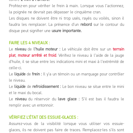
Profitez-en pour vérifier le frein à main. Lorsque vous l’actionnez,
la poignée ne devrait pas dépasser le cinquième cran.
Les disques ne doivent être ni trop usés, rayés ou voilés, sinon il
faudra les remplacer. La présence d’un
rebord
sur le contour du
disque peut signifier une
usure importante.
FAIRE LES 4 NIVEAUX :
Le
niveau
de
l’huile moteur :
Le véhicule doit être sur un
terrain
plat
,
moteur arrêté
et froid
. Vérifiez le niveau à l’aide de la jauge
d’huile, il se situe entre les indications mini et maxi à l’extrémité de
celle-ci.
Le
liquide
de
frein :
Il y’a un témoin ou un marquage pour contrôler
le niveau.
Le
liquide
de
refroidissement :
Le bon niveau se situe entre le mini
et le maxi du bocal.
Le
niveau
du réservoir du
lave glace :
S’il est bas il faudra le
remplir avec un entonnoir.
VÉRIFIEZ L’ÉTAT DES ESSUIE-GLACES :
Assurez-vous de la visibilité lorsque vous utiliser vos essuie-
glaces, ils ne doivent pas faire de traces. Remplacez-les s’ils sont