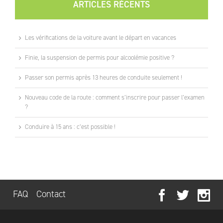
ARTICLES RÉCENTS
Les vérifications de la voiture avant le départ en vacances
Finie, la suspension de permis pour alcoolémie positive ?
Passer son permis après 13 heures de conduite seulement !
Nouveau code de la route : comment s’inscrire pour passer l’examen
?
Conduire à 15 ans : c’est possible !
FAQ
Contact