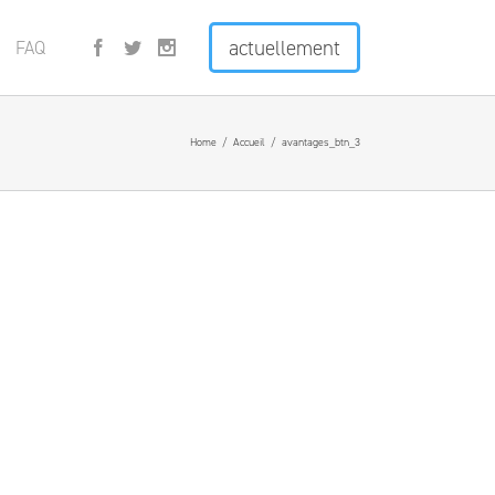
actuellement
FAQ
Home
/
Accueil
/
avantages_btn_3